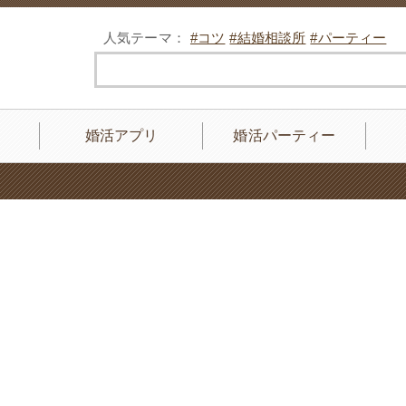
人気テーマ：
#コツ
#結婚相談所
#パーティー
婚活アプリ
婚活パーティー
me/xs296538/k-kiseki.com/public_html/wp/wp-content/themes/k