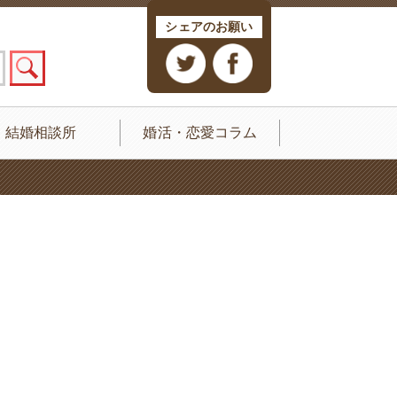
シェアのお願い
結婚相談所
婚活・恋愛コラム
-kiseki_temp/breadcrumbs.php
on line
22