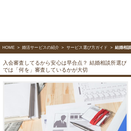
HOME
婚活サービスの紹介
サービス選び方ガイド
結婚相
入会審査してるから安心は早合点？
結婚相談所選び
では「何を」審査しているかが大切