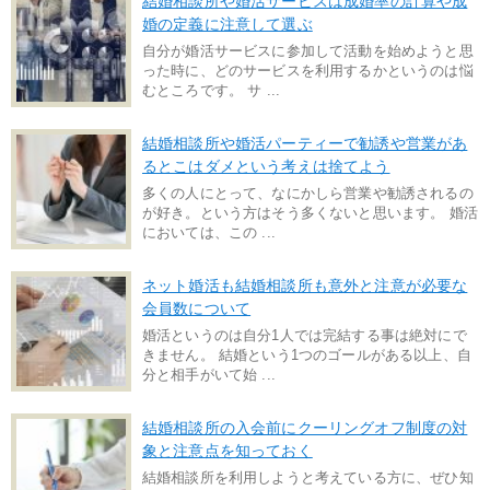
結婚相談所や婚活サービスは成婚率の計算や成
婚の定義に注意して選ぶ
自分が婚活サービスに参加して活動を始めようと思
った時に、どのサービスを利用するかというのは悩
むところです。 サ ...
結婚相談所や婚活パーティーで勧誘や営業があ
るとこはダメという考えは捨てよう
多くの人にとって、なにかしら営業や勧誘されるの
が好き。という方はそう多くないと思います。 婚活
においては、この ...
ネット婚活も結婚相談所も意外と注意が必要な
会員数について
婚活というのは自分1人では完結する事は絶対にで
きません。 結婚という1つのゴールがある以上、自
分と相手がいて始 ...
結婚相談所の入会前にクーリングオフ制度の対
象と注意点を知っておく
結婚相談所を利用しようと考えている方に、ぜひ知