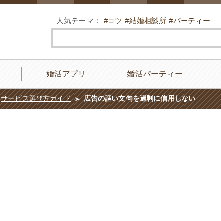
人気テーマ：
#コツ
#結婚相談所
#パーティー
婚活アプリ
婚活パーティー
サービス選び方ガイド
広告の謳い文句を過剰に信用しない