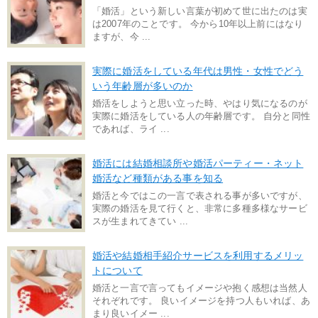
「婚活」という新しい言葉が初めて世に出たのは実
は2007年のことです。 今から10年以上前にはなり
ますが、今 ...
実際に婚活をしている年代は男性・女性でどう
いう年齢層が多いのか
婚活をしようと思い立った時、やはり気になるのが
実際に婚活をしている人の年齢層です。 自分と同性
であれば、ライ ...
婚活には結婚相談所や婚活パーティー・ネット
婚活など種類がある事を知る
婚活と今ではこの一言で表される事が多いですが、
実際の婚活を見て行くと、非常に多種多様なサービ
スが生まれてきてい ...
婚活や結婚相手紹介サービスを利用するメリッ
トについて
婚活と一言で言ってもイメージや抱く感想は当然人
それぞれです。 良いイメージを持つ人もいれば、あ
まり良いイメー ...