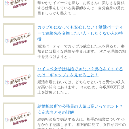
華やかなイメージを持ち、お客さんに美しさを提供
する仕事をしている美容師さんは、自分自身の見た
目もしっかり整えて ...
カップルになっても安心しない！婚活パーティ
ーで連絡先を交換したい人・したくない人の特
徴
婚活パーティーでカップル成立した人を見ると、参
加者には様々な感情が生まれます。 次こそ理想の相
手を見つけようと ...
ハイスペ女子は結婚できない？男心をくすぐる
のは「ギャップ」を見せること！
婚活市場においては、どちらかというと男性の収入
が高い傾向にあります。 そのため、年収800万円以
上を対象とした ...
結婚相談所で公務員の人気は高いってホント？
安定志向とその誤解
結婚相談所で婚活する人は、相手の職業について少
なからず意識します。 相対的に見て、女性が男性の