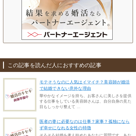
この記事を読んだ人におすすめの記事
モテそうなのに人気はイマイチ？美容師が婚活
で結婚できない意外な理由
華やかなイメージを持ち、お客さんに美しさを提供
する仕事をしている美容師さんは、自分自身の見た
目もしっかり整えて ...
医者の妻に必要なのは仕事？家事？孤独になら
ず幸せになれる女性の特徴
そろそろ結婚を考え始めたあなたに質問です。あな